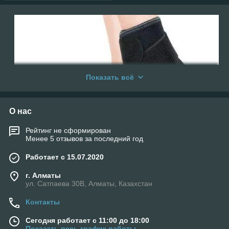
Показать всё
О нас
Рейтинг не сформирован
Менее 5 отзывов за последний год
Работает с 15.07.2020
Фиксаторы голеностопного сустава
г. Алматы
ул. Сатпаева 30В, Алматы, Казахстан
Голеностопный сустав подвержен травмам из-за высокой
нагрузки во время ходьбы, бега или занятий спортом.
Контакты
Фиксатор голеностопного сустава помогает стабилизировать
Сегодня работает с 11:00 до 18:00
сустав, уменьшить отек и предотвратить дальнейшие
Показать весь график работы