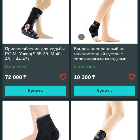
Приспособление для ходьбы
Бандаж неопреновый на
Р.О.М. Уокер(S 35-39, M 40-
голеностопный сустав с
43, L 44-47)
силиконовыми вкладками.
В наличии
В наличии
72 000
10 300
₸
₸
Купить
Купить