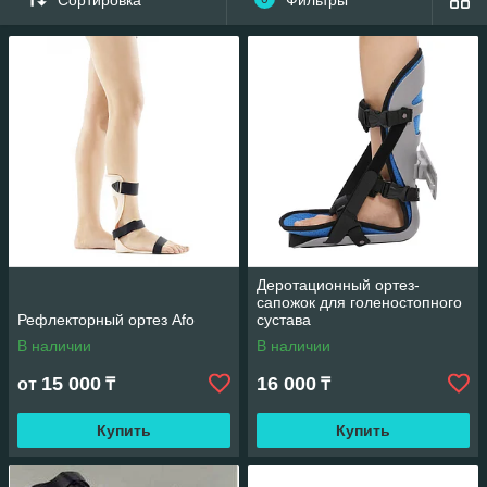
Бандажи и фиксаторы для ног — это ортопедические
изделия, которые помогают стабилизировать суставы,
снизить нагрузку и ускорить восстановление после травм или
операций. Они широко применяются при переломах,
растяжениях, вывихах, а также для профилактики во время
физической активности.
Деротационный ортез-
сапожок для голеностопного
Рефлекторный ортез Afo
сустава
В наличии
В наличии
15 000
16 000
от
₸
₸
Купить
Купить