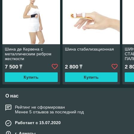
Шина де Кервена с
Шина стабилизационная
ШИН
металлическим ребром
СТА
жесткости
ПАЛ
7 500
2 800
2 8
₸
₸
Купить
Купить
О нас
Рейтинг не сформирован
Менее 5 отзывов за последний год
Работает с 15.07.2020
г. Алматы