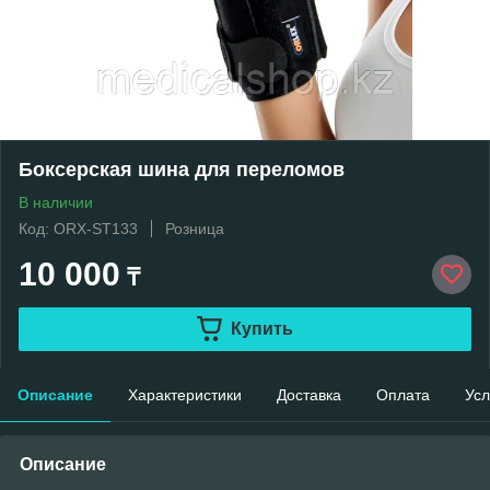
Боксерская шина для переломов
В наличии
Код: ORX-ST133
Розница
10 000
₸
Купить
Описание
Характеристики
Доставка
Оплата
Усл
Описание