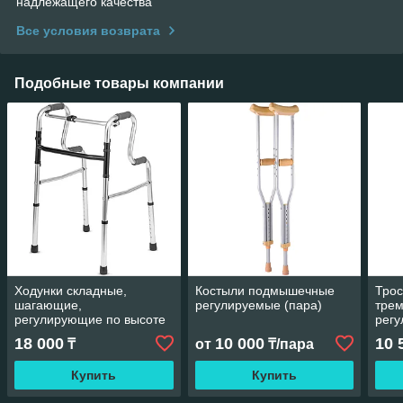
надлежащего качества
Все условия возврата
Подобные товары компании
Ходунки складные,
Костыли подмышечные
Трос
шагающие,
регулируемые (пара)
трем
регулирующие по высоте
регу
18 000
10 000
10 
₸
от
₸/пара
Купить
Купить