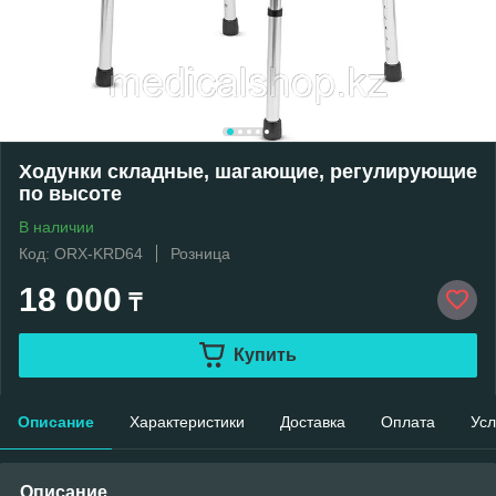
Ходунки складные, шагающие, регулирующие
по высоте
В наличии
Код: ORX-KRD64
Розница
18 000
₸
Купить
Описание
Характеристики
Доставка
Оплата
Усл
Описание