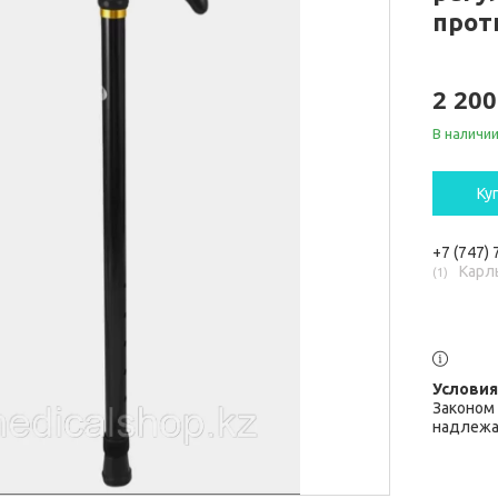
прот
2 200
В наличи
Ку
+7 (747)
Карл
1
Законом 
надлежа