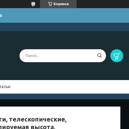
Корзина
в
татьи
ти, телескопические,
лируемая высота,