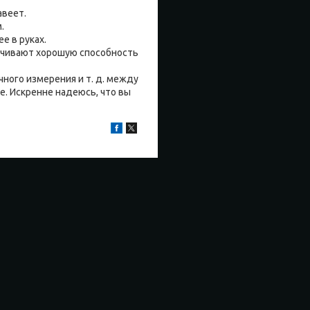
авеет.
.
е в руках.
ечивают хорошую способность
чного измерения и т. д. между
. Искренне надеюсь, что вы