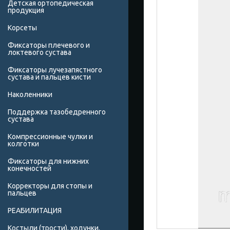
Детская ортопедическая
продукция
Корсеты
Фиксаторы плечевого и
локтевого сустава
Фиксаторы лучезапястного
сустава и пальцев кисти
Наколенники
Поддержка тазобедренного
сустава
Компрессионные чулки и
колготки
Фиксаторы для нижних
конечностей
Корректоры для стопы и
пальцев
РЕАБИЛИТАЦИЯ
Костыли (трости), ходунки,