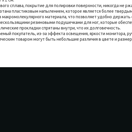
ого сплава, покрытие для полировки поверхности, никогда не рж
ботана пластиковым напылением, которое является более твердым
из макромолекулярного материала, что позволяет удобно держать е
нескользящими резиновыми подушечками для ног, которые обесп
ллические прокладки спрятаны внутри, что их долговечность.
емый покупатель, из-за эффекта освещения, яркости монитора, ру
ческим товаром могут быть небольшие различия в цвете и размере