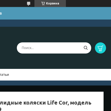
Корзина
в
татьи
лидные коляски Life Cor, модель
9