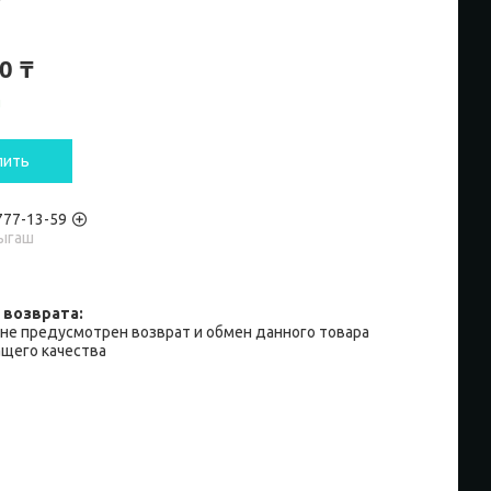
0 ₸
и
пить
 777-13-59
ыгаш
не предусмотрен возврат и обмен данного товара
щего качества