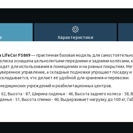
е
Характеристики
 LifeCor FS869
— практичная базовая модель для самостоятельн
оляска оснащена цельнолитыми передними и задними колёсами, 
одят для использования в помещениях и на ровных покрытиях. М
уверенное управление, а складные подножки упрощают посадку и 
складывается, что делает её удобной для хранения и перевозки.
 медицинских учреждений и реабилитационных центров.
 62, Высота - 87, Ширина сиденья - 46, Высота заднего колеса - 58,
денья - 51, Высота спинки - 40, Выдерживает нагрузку до 100 кг, Г