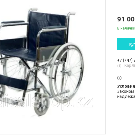
91 00
В наличи
Ку
+7 (747)
Карл
1
Законом 
надлежа