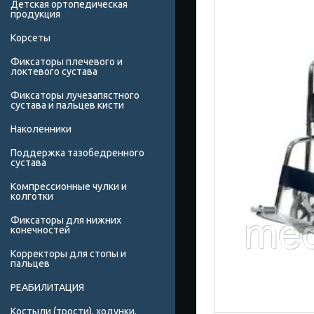
Детская ортопедическая
продукция
Корсеты
Фиксаторы плечевого и
локтевого сустава
Фиксаторы лучезапястного
сустава и пальцев кисти
Наколенники
Поддержка тазобедренного
сустава
Компрессионные чулки и
колготки
Фиксаторы для нижних
конечностей
Корректоры для стопы и
пальцев
РЕАБИЛИТАЦИЯ
Костыли (трости), ходунки,