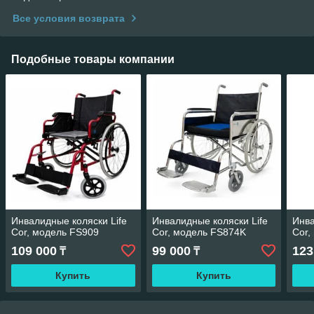
Все условия возврата
Подобные товары компании
Инвалидные коляски Life
Инвалидные коляски Life
Инва
Cor, модель FS909
Cor, модель FS874K
Cor,
109 000
99 000
123
₸
₸
Купить
Купить