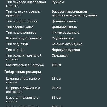
Тип привода инвалидной
Ручной
коляски
Тип колясок с ручным
Базовая инвалидная
приводом
коляска для дома и улицы
Тип передних колес
Цельнолитные
Тип задних колес
Цельнолитные
Тип подлокотников
Фиксированные
Форма подлокотников
Ступенчатые
Тип подножки
Съемно-откидные
Тип спинки
Нерегулируемая
Тип рамы инвалидной
Складная
коляски
Максимальная нагрузка
100 кг
Габаритные размеры
Ширина инвалидного
62 см
кресла
Ширина в сложенном
29 см
состоянии
Высота инвалидного
93 см
кресла
Длина с подножками
107 см