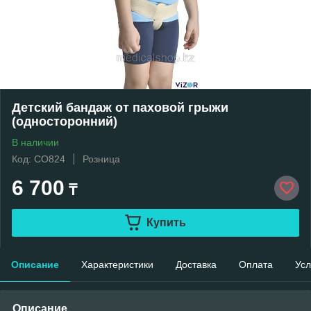
Детский бандаж от паховой грыжи
(односторонний)
В наличии
Код: CO824
Розница
6 700
₸
Купить
Описание
Характеристики
Доставка
Оплата
Усл
Описание