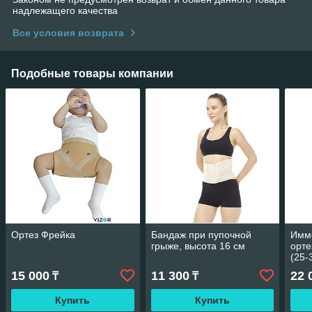
надлежащего качества
Все условия возврата
Подобные товары компании
Ортез Фрейка
Бандаж при пупочной
Имм
грыже, высота 16 см
орте
(25-
15 000
11 300
22 
₸
₸
Купить
Купить