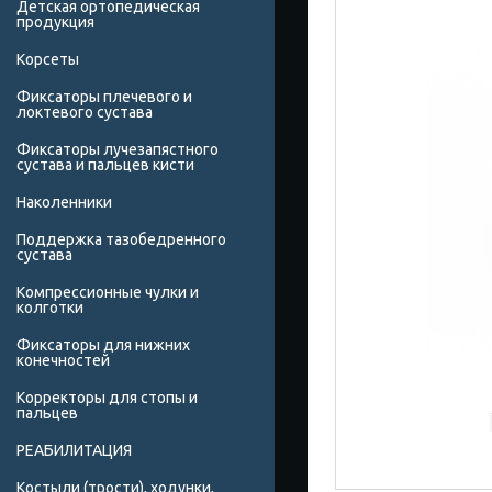
Детская ортопедическая
продукция
Корсеты
Фиксаторы плечевого и
локтевого сустава
Фиксаторы лучезапястного
сустава и пальцев кисти
Наколенники
Поддержка тазобедренного
сустава
Компрессионные чулки и
колготки
Фиксаторы для нижних
конечностей
Корректоры для стопы и
пальцев
РЕАБИЛИТАЦИЯ
Костыли (трости), ходунки,