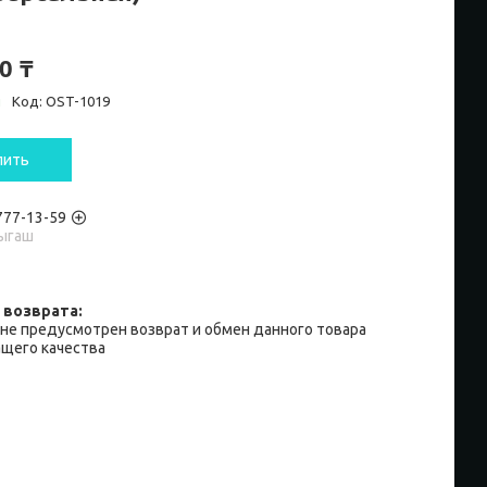
0 ₸
и
Код:
OST-1019
пить
 777-13-59
ыгаш
не предусмотрен возврат и обмен данного товара
щего качества