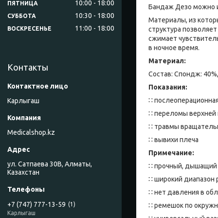
10:00
18:00
ПЯТНИЦА
Бандаж Дезо можно и
10:30
18:00
СУББОТА
Материалы, из котор
11:00
18:00
структура позволяет
ВОСКРЕСЕНЬЕ
сжимает чувствитель
в ночное время.
Материал:
Контакты
Состав: Спондж: 40%
Показания:
∷ послеоперационна
Карлыгаш
∷ переломы верхней
∷ травмы вращатель
Medicalshop.kz
∷ вывихи плеча
Примечание:
ул. Сатпаева 30В, Алматы,
∷ прочный, дышащий
Казахстан
∷ широкий диапазон 
∷ нет давления в об
+7 (747) 777-13-59
1
∷ ремешок по окруж
Карлыгаш