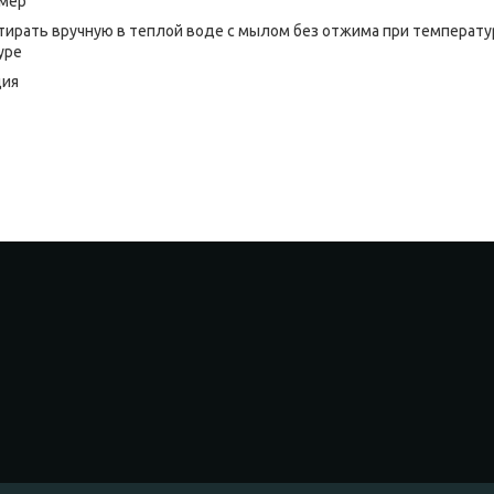
змер
тирать вручную в теплой воде с мылом без отжима при температур
уре
ция