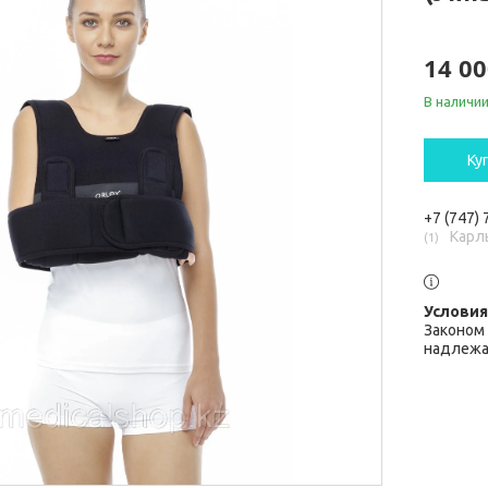
14 00
В наличи
Ку
+7 (747)
Карл
1
Законом 
надлежа