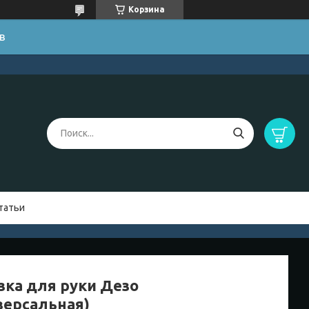
Корзина
в
татьи
зка для руки Дезо
версальная)