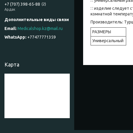
∷ универсальный ра
+7 (707) 398-65-88
2
∷ изделие следует с
Ардак
комнатной температ
Производитель: Тур
Medicalshop.kz@mail.ru
РАЗМЕРЫ
+77477771359
Универсальный
Карта