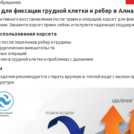
обращения.
 для фиксации грудной клетки и ребер в Алм
ктивного восстановления после травм и операций, корсет для фик
ние. Закажите корсет прямо сейчас и получите надежную поддерж
спользования корсета
 после переломов ребер и грудины
рургических вмешательств
ных операций
олях в грудной клетке и проблемах с дыханием
м
зделия рекомендуется стирать вручную в теплой воде с мылом п
ратуре.