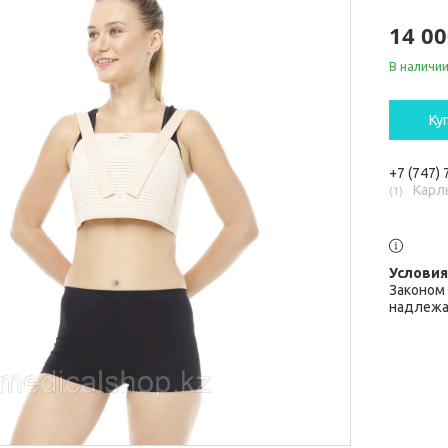
14 00
В наличи
Ку
+7 (747)
Карл
1
Законом 
надлежа