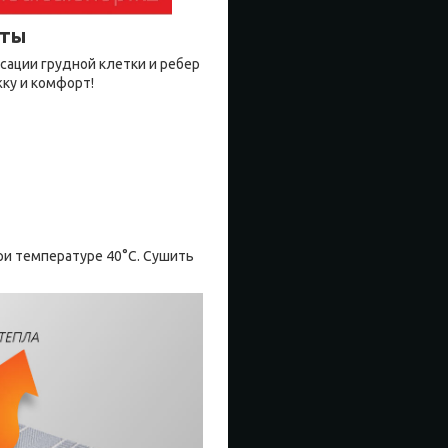
аты
сации грудной клетки и ребер
ку и комфорт!
ри температуре 40°C. Сушить