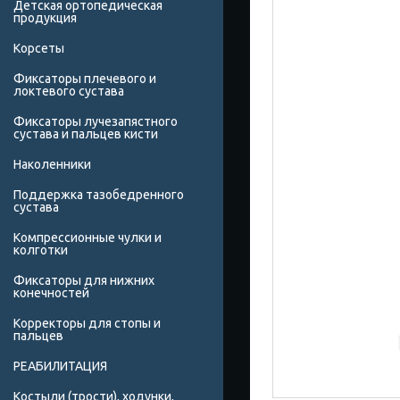
Детская ортопедическая
продукция
Корсеты
Фиксаторы плечевого и
локтевого сустава
Фиксаторы лучезапястного
сустава и пальцев кисти
Наколенники
Поддержка тазобедренного
сустава
Компрессионные чулки и
колготки
Фиксаторы для нижних
конечностей
Корректоры для стопы и
пальцев
РЕАБИЛИТАЦИЯ
Костыли (трости), ходунки,