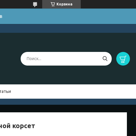
Корзина
в
татьи
ной корсет