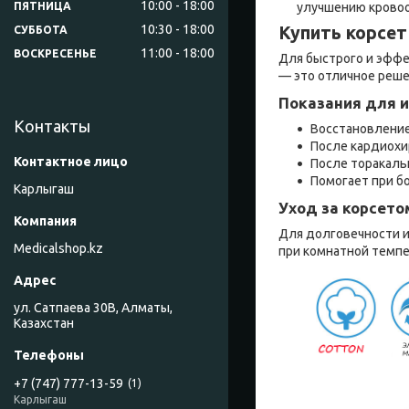
10:00
18:00
улучшению крово
ПЯТНИЦА
10:30
18:00
Купить корсет
СУББОТА
11:00
18:00
ВОСКРЕСЕНЬЕ
Для быстрого и эффе
— это отличное реше
Показания для и
Контакты
Восстановление
После кардиохи
После торакаль
Помогает при б
Карлыгаш
Уход за корсето
Для долговечности и
Medicalshop.kz
при комнатной темпе
ул. Сатпаева 30В, Алматы,
Казахстан
+7 (747) 777-13-59
1
Карлыгаш