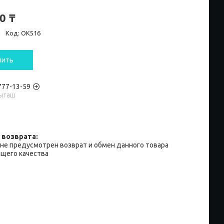
0 ₸
и
Код:
OK516
пить
 777-13-59
ыгаш
не предусмотрен возврат и обмен данного товара
щего качества