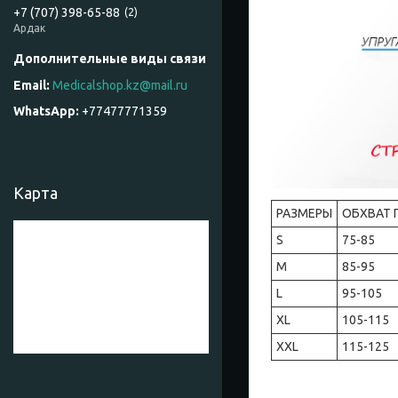
+7 (707) 398-65-88
2
Ардак
Medicalshop.kz@mail.ru
+77477771359
Карта
РАЗМЕРЫ
ОБХВАТ 
S
75-85
M
85-95
L
95-105
XL
105-115
XXL
115-125