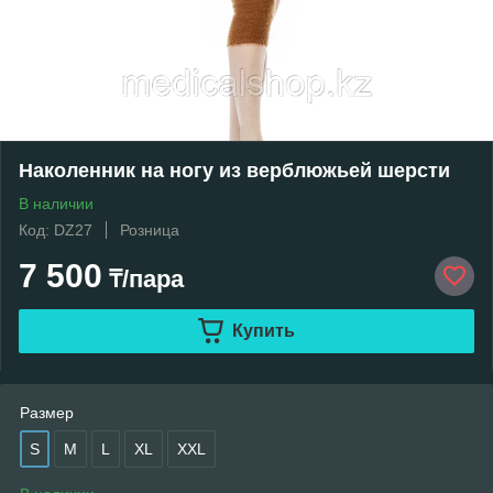
Наколенник на ногу из верблюжьей шерсти
В наличии
Код: DZ27
Розница
7 500
₸/пара
Купить
Размер
S
M
L
XL
XXL