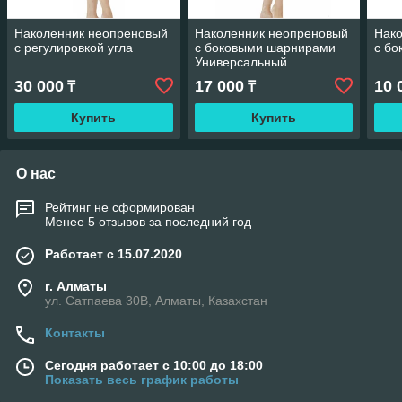
Наколенник неопреновый
Наколенник неопреновый
Нак
с регулировкой угла
с боковыми шарнирами
с бо
Универсальный
30 000
17 000
10 
₸
₸
Купить
Купить
О нас
Рейтинг не сформирован
Менее 5 отзывов за последний год
Работает с 15.07.2020
г. Алматы
ул. Сатпаева 30В, Алматы, Казахстан
Контакты
Сегодня работает с 10:00 до 18:00
Показать весь график работы